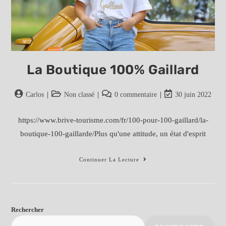
La Boutique 100% Gaillard
Auteur/autrice
Post
Post
Post
Carlos
Non classé
0 commentaire
30 juin 2022
de
category:
comments:
last
la
modified:
https://www.brive-tourisme.com/fr/100-pour-100-gaillard/la-
publication :
boutique-100-gaillarde/Plus qu'une attitude, un état d'esprit
La
Continuer La Lecture
Boutique
100%
Gaillard
Rechercher