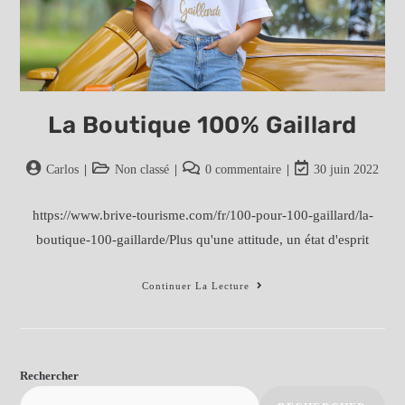
La Boutique 100% Gaillard
Auteur/autrice
Post
Post
Post
Carlos
Non classé
0 commentaire
30 juin 2022
de
category:
comments:
last
la
modified:
https://www.brive-tourisme.com/fr/100-pour-100-gaillard/la-
publication :
boutique-100-gaillarde/Plus qu'une attitude, un état d'esprit
La
Continuer La Lecture
Boutique
100%
Gaillard
Rechercher